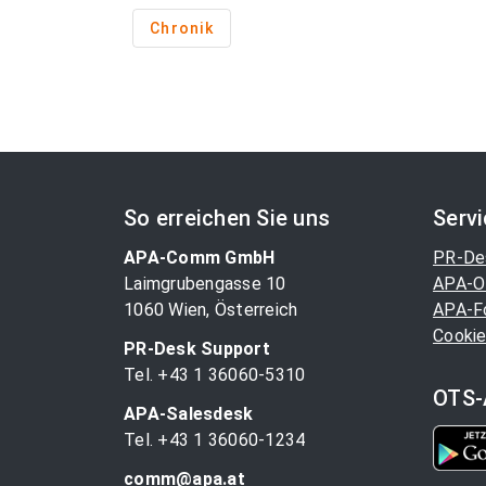
Chronik
So erreichen Sie uns
Serv
APA-Comm GmbH
PR-De
Laimgrubengasse 10
APA-O
1060 Wien, Österreich
APA-F
Cookie
PR-Desk Support
Tel. +43 1 36060-5310
OTS-
APA-Salesdesk
Tel. +43 1 36060-1234
comm@apa.at