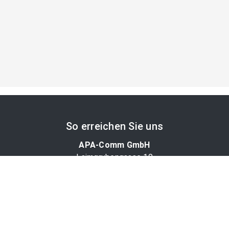
So erreichen Sie uns
APA-Comm GmbH
Laimgrubengasse 10
1060 Wien, Österreich
PR-Desk Support
Tel. +43 1 36060-5310
APA-Salesdesk