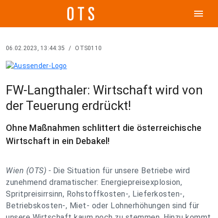
menu
06.02.2023, 13:44:35
/
OTS0110
FW-Langthaler: Wirtschaft wird von
der Teuerung erdrückt!
Ohne Maßnahmen schlittert die österreichische
Wirtschaft in ein Debakel!
Wien (OTS) -
Die Situation für unsere Betriebe wird
zunehmend dramatischer: Energiepreisexplosion,
Spritpreisirrsinn, Rohstoffkosten-, Lieferkosten-,
Betriebskosten-, Miet- oder Lohnerhöhungen sind für
unsere Wirtschaft kaum noch zu stemmen. Hinzu kommt