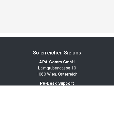
So erreichen Sie uns
APA-Comm GmbH
Laimgrubengasse 10
1060 Wien, Österreich
PR-Desk Support
Tel. +43 1 36060-5310
APA-Salesdesk
Tel. +43 1 36060-1234
comm@apa.at