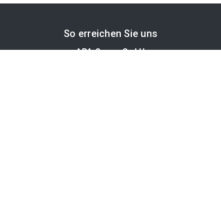
So erreichen Sie uns
APA-Comm GmbH
Laimgrubengasse 10
1060 Wien, Österreich
PR-Desk Support
Tel. +43 1 36060-5310
APA-Salesdesk
Tel. +43 1 36060-1234
comm@apa.at
Services
PR-Desk
APA-OTS-Video