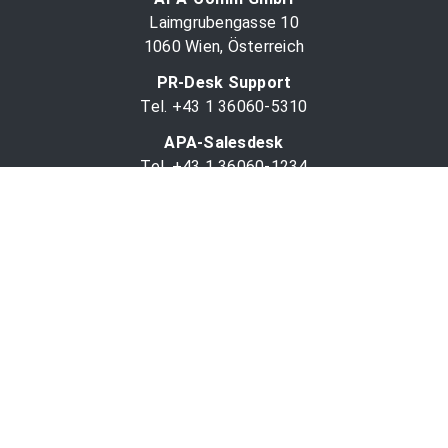
Laimgrubengasse 10
1060 Wien, Österreich
PR-Desk Support
Tel. +43 1 36060-5310
APA-Salesdesk
Tel. +43 1 36060-1234
comm@apa.at
Services
PR-Desk
APA-OTS-Video
APA-Fotoservice
Cookie-Präferenzen
OTS-App