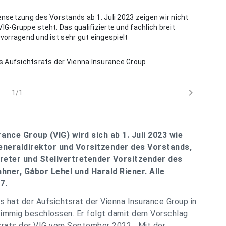
nsetzung des Vorstands ab 1. Juli 2023 zeigen wir nicht
 VIG-Gruppe steht. Das qualifizierte und fachlich breit
orragend und ist sehr gut eingespielt
es Aufsichtsrats der Vienna Insurance Group
chevron_right
1/1
ance Group (VIG) wird sich ab 1. Juli 2023 wie
neraldirektor und Vorsitzender des Vorstands,
treter und Stellvertretender Vorsitzender des
hner, Gábor Lehel und Harald Riener. Alle
7.
s hat der Aufsichtsrat der Vienna Insurance Group in
immig beschlossen. Er folgt damit dem Vorschlag
rats der VIG vom September 2022. „
Mit der