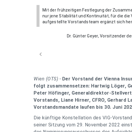
Mit der frühzeitigen Festlegung der Zusamme
nur jene Stabilität und Kontinuität, für die die
aufgestellte Vorstandsteam ergänzt sich herv
Dr. Günter Geyer, Vorsitzender d
chevron_left
Wien (OTS) -
Der Vorstand der Vienna Insur
folgt zusammensetzen: Hartwig Löger, Ge
Peter Höfinger, Generaldirektor-Stellver
Vorstands, Liane Hirner, CFRO, Gerhard La
Vorstandsmandate laufen bis 30. Juni 202
Die künftige Konstellation des VIG-Vorstand
seiner Sitzung vom 29. November 2022 einst
des Nominierungsausschusses des Aufsichts