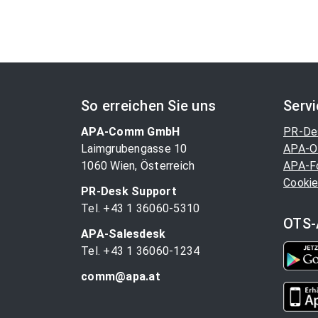
So erreichen Sie uns
Serv
APA-Comm GmbH
PR-De
Laimgrubengasse 10
APA-O
1060 Wien, Österreich
APA-F
Cookie
PR-Desk Support
Tel. +43 1 36060-5310
OTS-
APA-Salesdesk
Tel. +43 1 36060-1234
comm@apa.at