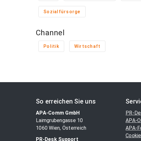
Sozialfürsorge
Channel
Politik
Wirtschaft
So erreichen Sie uns
Serv
APA-Comm GmbH
PR-De
Laimgrubengasse 10
APA-O
1060 Wien, Österreich
APA-F
Cookie
PR-Desk Support