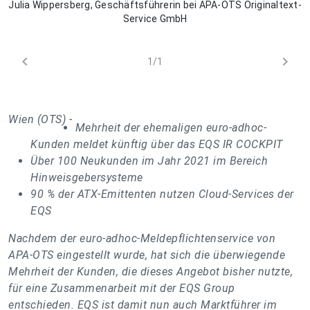
Julia Wippersberg, Geschäftsführerin bei APA-OTS Originaltext-
Service GmbH
chevron_left
chevron_right
1/1
Wien (OTS) -
Mehrheit der ehemaligen euro-adhoc-
Kunden meldet künftig über das EQS IR COCKPIT
Über 100 Neukunden im Jahr 2021 im Bereich
Hinweisgebersysteme
90 % der ATX-Emittenten nutzen Cloud-Services der
EQS
Nachdem der euro-adhoc-Meldepflichtenservice von
APA-OTS eingestellt wurde, hat sich die überwiegende
Mehrheit der Kunden, die dieses Angebot
bisher nutzte,
für eine Zusammenarbeit mit der EQS Group
entschieden. EQS ist damit nun auch Marktführer im