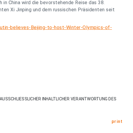
 in China wird die bevorstehende Reise das 38.
ten Xi Jinping und dem russischen Präsidenten seit
in-believes-Beijing-to-host-Winter-Olympics-of-
AUSSCHLIESSLICHER INHALTLICHER VERANTWORTUNG DES
print