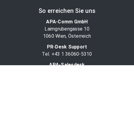
So erreichen Sie uns
APA-Comm GmbH
Laimgrubengasse 10
1060 Wien, Österreich
PR-Desk Support
Tel. +43 1 36060-5310
APA-Salesdesk
Tel. +43 1 36060-1234
comm@apa.at
Services
PR-Desk
APA-OTS-Video
APA-Fotoservice
Cookie-Präferenzen