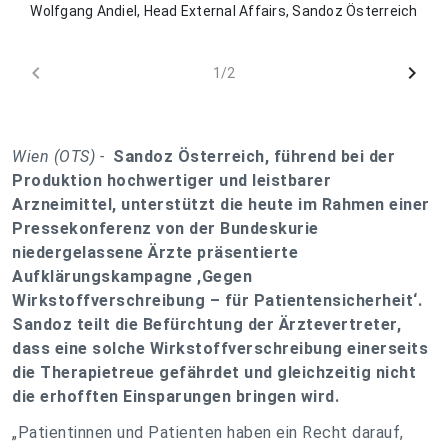
Wolfgang Andiel, Head External Affairs, Sandoz Österreich
chevron_left
chevron_right
1/2
Wien (OTS) -
S
a
ndoz Österreich, führend bei der
Produktion hochwertiger und leistbarer
Arzneimittel, unterstützt die heute im Rahmen einer
Pressekonferenz von der Bundeskurie
niedergelassene Ärzte präsentierte
Aufklärungskampagne ,Gegen
Wirkstoffverschreibung – für Patientensicherheit‘.
Sandoz teilt die Befürchtung der Ärztevertreter,
dass eine solche Wirkstoffverschreibung einerseits
die Therapietreue gefährdet und gleichzeitig nicht
die erhofften Einsparungen bringen wird.
„Patientinnen und Patienten haben ein Recht darauf,