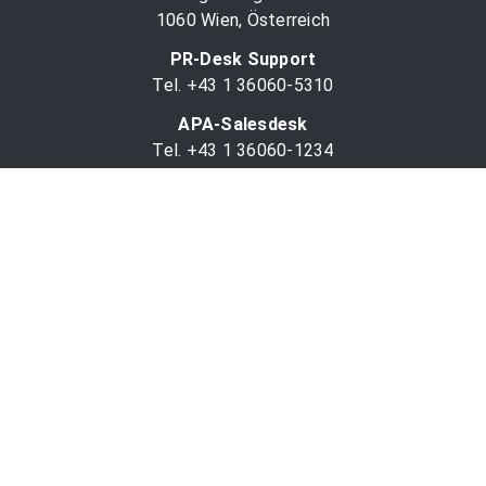
1060 Wien, Österreich
PR-Desk Support
Tel. +43 1 36060-5310
APA-Salesdesk
Tel. +43 1 36060-1234
comm@apa.at
Services
PR-Desk
APA-OTS-Video
APA-Fotoservice
Cookie-Präferenzen
OTS-App