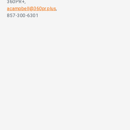
360PR+,
acampbell@360pr.plus
,
857-300-6301