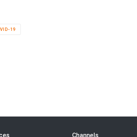
VID-19
ices
Channels