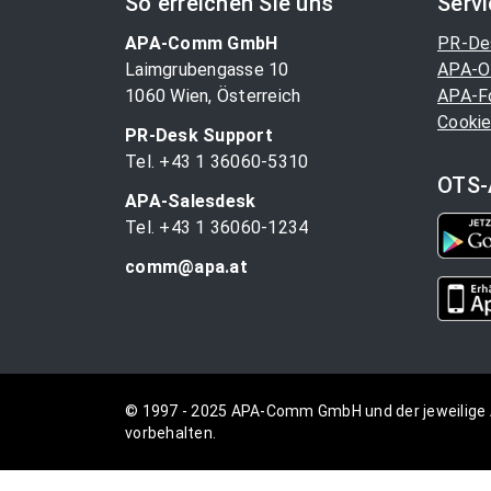
So erreichen Sie uns
Serv
APA-Comm GmbH
PR-De
Laimgrubengasse 10
APA-O
1060 Wien, Österreich
APA-F
Cookie
PR-Desk Support
Tel. +43 1 36060-5310
OTS-
APA-Salesdesk
Tel. +43 1 36060-1234
comm@apa.at
© 1997 - 2025 APA-Comm GmbH und der jeweilige 
vorbehalten.