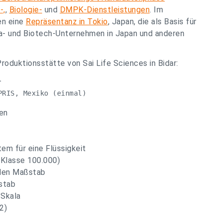
-,
,
Biologie-
und
DMPK-Dienstleistungen
. Im
en eine
Repräsentanz in Tokio
, Japan, die als Basis für
a- und Biotech-Unternehmen in Japan und anderen
roduktionsstätte von Sai Life Sciences in Bidar:
-
PRIS, Mexiko (einmal)
en
m für eine Flüssigkeit
(Klasse 100.000)
llen Maßstab
stab
 Skala
2)