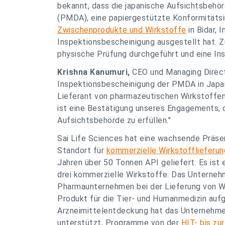
bekannt, dass die japanische Aufsichtsbehö
(PMDA), eine papiergestützte Konformitätsi
Zwischenprodukte und Wirkstoffe
in Bidar, 
Inspektionsbescheinigung ausgestellt hat. Z
physische Prüfung durchgeführt und eine In
Krishna Kanumuri,
CEO und Managing Directo
Inspektionsbescheinigung der PMDA in Japan. 
Lieferant von pharmazeutischen Wirkstoffen 
ist eine Bestätigung unseres Engagements, 
Aufsichtsbehörde zu erfüllen."
Sai Life Sciences hat eine wachsende Präse
Standort für
kommerzielle Wirkstofflieferu
Jahren über 50 Tonnen API geliefert. Es ist 
drei kommerzielle Wirkstoffe. Das Unterne
Pharmaunternehmen bei der Lieferung von Wi
Produkt für die Tier- und Humanmedizin au
Arzneimittelentdeckung hat das Unternehm
unterstützt, Programme von der
HIT- bis zu