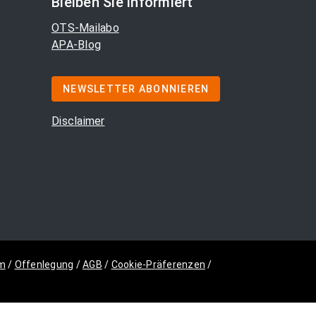
Bleiben Sie informiert
OTS-Mailabo
APA-Blog
NEWSLETTER ABONNIEREN
Disclaimer
m
/
Offenlegung
/
AGB
/
Cookie-Präferenzen
/