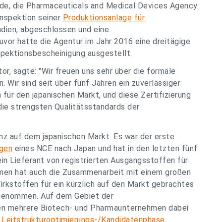
rde, die Pharmaceuticals and Medical Devices Agency
nspektion seiner
Produktionsanlage für
Indien, abgeschlossen und eine
uvor hatte die Agentur im Jahr 2016 eine dreitägige
spektionsbescheinigung ausgestellt.
r, sagte: "Wir freuen uns sehr über die formale
Wir sind seit über fünf Jahren ein zuverlässiger
für den japanischen Markt, und diese Zertifizierung
die strengsten Qualitätsstandards der
nz auf dem japanischen Markt. Es war der erste
ngen
eines NCE nach Japan und hat in den letzten fünf
ein Lieferant von registrierten Ausgangsstoffen für
hmen hat auch die Zusammenarbeit mit einem großen
rkstoffen für ein kürzlich auf den Markt gebrachtes
fgenommen. Auf dem Gebiet der
en mehrere Biotech- und Pharmaunternehmen dabei
r Leitstrukturoptimierungs-/Kandidatenphase