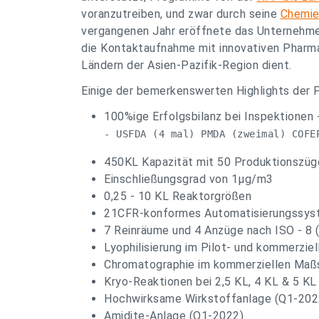
voranzutreiben, und zwar durch seine
Chemie
vergangenen Jahr eröffnete das Unternehm
die Kontaktaufnahme mit innovativen Pharm
Ländern der Asien-Pazifik-Region dient.
Einige der bemerkenswerten Highlights der P
100%ige Erfolgsbilanz bei Inspektionen 
- USFDA (4 mal) PMDA (zweimal) COFE
450KL Kapazität mit 50 Produktionszüg
Einschließungsgrad von 1µg/m3
0,25 - 10 KL Reaktorgrößen
21CFR-konformes Automatisierungssyste
7 Reinräume und 4 Anzüge nach ISO - 8 
Lyophilisierung im Pilot- und kommerzie
Chromatographie im kommerziellen Maß
Kryo-Reaktionen bei 2,5 KL, 4 KL & 5 KL
Hochwirksame Wirkstoffanlage (Q1-202
Amidite-Anlage (Q1-2022)