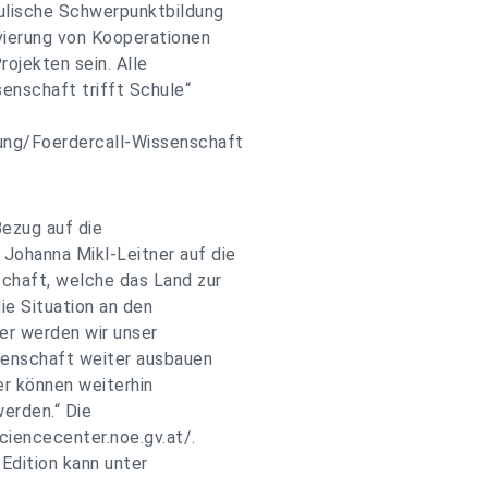
ulische Schwerpunktbildung
vierung von Kooperationen
ojekten sein. Alle
enschaft trifft Schule“
ung/Foerdercall-Wissenschaft
Bezug auf die
Johanna Mikl-Leitner auf die
chaft, welche das Land zur
ie Situation an den
her werden wir unser
senschaft weiter ausbauen
r können weiterhin
werden.“ Die
ciencecenter.noe.gv.at/.
Edition kann unter