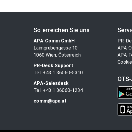
So erreichen Sie uns
Serv
APA-Comm GmbH
PR-De
Laimgrubengasse 10
APA-O
1060 Wien, Österreich
APA-F
Cookie
PR-Desk Support
Tel. +43 1 36060-5310
OTS-
APA-Salesdesk
Tel. +43 1 36060-1234
comm@apa.at