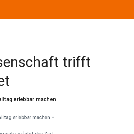
enschaft trifft
et
alltag erlebbar machen
alltag erlebbar machen =
reich verfolgt das Ziel,