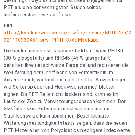
bekräftigt Polyplastics sein starkes Engagement für
PET als eine der wichtigsten Säulen seines
umfangreichen Harzportfolios.
Bild
https://kyodonewsprwire.jp/prwfile/release/M100475/2
02111093048/_prw_PI1fl_Dx6gM5dK.jpg
.
Die beiden neuen glasfaserverstärkten Typen RH030
(30 % glasgefüllt) und RH045 (45 % glasgefüllt)
behalten ihre tiefschwarze Farbe bei und reduzieren die
Weißfärbung der Oberfläche von Formartikeln im
Außenbereich, wodurch sie sich ideal für Anwendungen
wie Seitenspiegel und Heckwischerarme/-blätter
eignen. Da PET-Teile nicht lackiert sind, kann es im
Laufe der Zeit zu Verwitterungsschäden kommen. Der
Glasfüller kann anfangen zu schwimmen und die
Strahlschwärze kann abnehmen. Beschleunigte
Witterungsbeständigkeitstests zeigen, dass die neuen
PET-Materialien von Polyplastics niedrigere Indexwerte