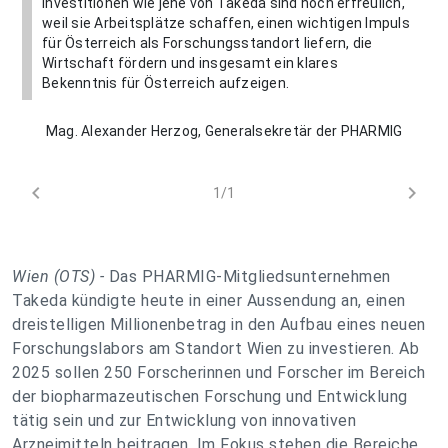
Investitionen wie jene von Takeda sind hoch erfreulich,
weil sie Arbeitsplätze schaffen, einen wichtigen Impuls
für Österreich als Forschungsstandort liefern, die
Wirtschaft fördern und insgesamt ein klares
Bekenntnis für Österreich aufzeigen.
Mag. Alexander Herzog, Generalsekretär der PHARMIG
chevron_left
chevron_right
1/1
Wien (OTS) -
Das PHARMIG-Mitgliedsunternehmen
Takeda kündigte heute in einer Aussendung an, einen
dreistelligen Millionenbetrag in den Aufbau eines neuen
Forschungslabors am Standort Wien zu investieren. Ab
2025 sollen 250 Forscherinnen und Forscher im Bereich
der biopharmazeutischen Forschung und Entwicklung
tätig sein und zur Entwicklung von innovativen
Arzneimitteln beitragen. Im Fokus stehen die Bereiche