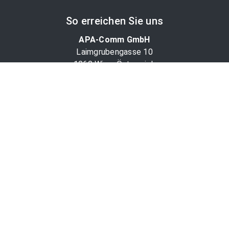
So erreichen Sie uns
APA-Comm GmbH
Laimgrubengasse 10
1060 Wien, Österreich
PR-Desk Support
Tel. +43 1 36060-5310
APA-Salesdesk
Tel. +43 1 36060-1234
comm@apa.at
Services
PR-Desk
APA-OTS-Video
APA-Fotoservice