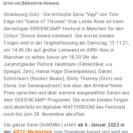
Strasbourg (ots) -
Die britische Serie "Vigil" von Tom
Edge mit "Game of Thrones" Star Leslie Rose ist beim
derzeitigen SERIENCAMP Festival in München für den
Critics' Choice Award nominiert. Die ersten beiden
Folgen sind in der Originalfassung am Samstag, 13.11.21,
um 14.45 Uhr auf großer Leinwand im ARRI-Kino in
München zu sehen, bevor um 18.30 Uhr die
Jurymitglieder Patrick Heidmann (Filmkritiker, u.a.
Spiegel, Zeit), Hanna Huge (Serienjunkies), Daniel
Schröckert (Rocket Beans), Emily Thomey (Glotz und
Gloria: Der Serienpodcast) live über den Kritiker*innen
Preis sprechen und über weitere ausgewählte Serien aus
dem SERIENCAMP-Programm. Die ersten beiden Folgen
sind ebenfalls im digitalen WATCHROOM des Festivals
noch bis zum 28. November abrufbar.
Die ganze Serie (6x60Min.) steht
ab 6. Januar 2022 in
der
ARTE-Mediathek
zum Streamen bereit und wird am