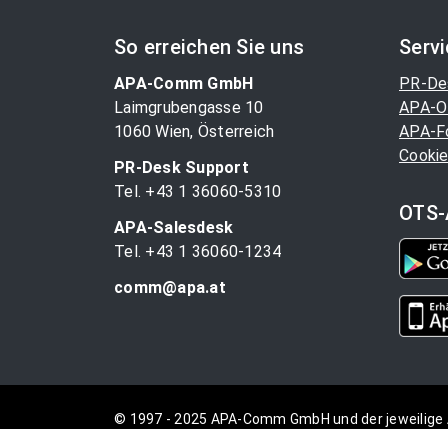
So erreichen Sie uns
Serv
APA-Comm GmbH
PR-De
Laimgrubengasse 10
APA-O
1060 Wien, Österreich
APA-F
Cookie
PR-Desk Support
Tel. +43 1 36060-5310
OTS-
APA-Salesdesk
Tel. +43 1 36060-1234
comm@apa.at
© 1997 - 2025 APA-Comm GmbH und der jeweilige 
vorbehalten.