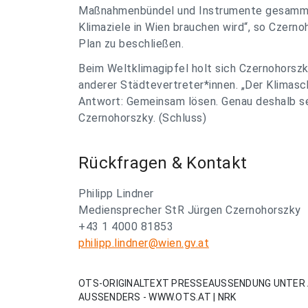
Maßnahmenbündel und Instrumente gesammelt
Klimaziele in Wien brauchen wird“, so Czern
Plan zu beschließen.
Beim Weltklimagipfel holt sich Czernohorsz
anderer Städtevertreter*innen. „Der Klimasc
Antwort: Gemeinsam lösen. Genau deshalb set
Czernohorszky. (Schluss)
Rückfragen & Kontakt
Philipp Lindner
Mediensprecher StR Jürgen Czernohorszky
+43 1 4000 81853
philipp.lindner@wien.gv.at
OTS-ORIGINALTEXT PRESSEAUSSENDUNG UNTER 
AUSSENDERS - WWW.OTS.AT | NRK