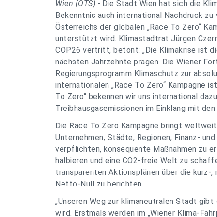
Wien (OTS) -
Die Stadt Wien hat sich die Kli
Bekenntnis auch international Nachdruck zu v
Österreichs der globalen „Race To Zero“ Ka
unterstützt wird. Klimastadtrat Jürgen Czer
COP26 vertritt, betont: „Die Klimakrise ist 
nächsten Jahrzehnte prägen. Die Wiener Fort
Regierungsprogramm Klimaschutz zur absolut
internationalen „Race To Zero“ Kampagne ist
To Zero“ bekennen wir uns international daz
Treibhausgasemissionen im Einklang mit den P
Die Race To Zero Kampagne bringt weltweit 
Unternehmen, Städte, Regionen, Finanz- und
verpflichten, konsequente Maßnahmen zu erg
halbieren und eine CO2-freie Welt zu schaffen
transparenten Aktionsplänen über die kurz-, m
Netto-Null zu berichten.
„Unseren Weg zur klimaneutralen Stadt gibt d
wird. Erstmals werden im „Wiener Klima-Fahr