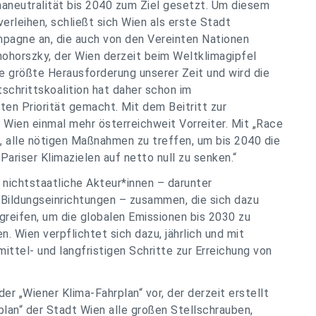
maneutralität bis 2040 zum Ziel gesetzt. Um diesem
erleihen, schließt sich Wien als erste Stadt
mpagne an, die auch von den Vereinten Nationen
nohorszky, der Wien derzeit beim Weltklimagipfel
die größte Herausforderung unserer Zeit und wird die
schrittskoalition hat daher schon im
en Priorität gemacht. Mit dem Beitritt zur
 Wien einmal mehr österreichweit Vorreiter. Mit „Race
u, alle nötigen Maßnahmen zu treffen, um bis 2040 die
ariser Klimazielen auf netto null zu senken.“
nichtstaatliche Akteur*innen – darunter
 Bildungseinrichtungen – zusammen, die sich dazu
reifen, um die globalen Emissionen bis 2030 zu
. Wien verpflichtet sich dazu, jährlich und mit
ittel- und langfristigen Schritte zur Erreichung von
er „Wiener Klima-Fahrplan“ vor, der derzeit erstellt
plan“ der Stadt Wien alle großen Stellschrauben,