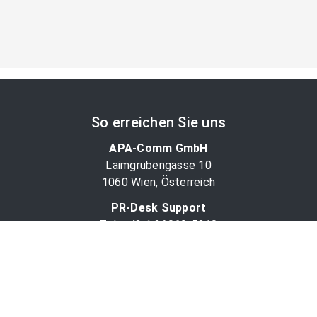
So erreichen Sie uns
APA-Comm GmbH
Laimgrubengasse 10
1060 Wien, Österreich
PR-Desk Support
Tel. +43 1 36060-5310
APA-Salesdesk
Tel. +43 1 36060-1234
comm@apa.at