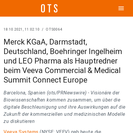
menu
18.10.2021, 11:02:10
/
OTS0064
Merck KGaA, Darmstadt,
Deutschland, Boehringer Ingelheim
und LEO Pharma als Hauptredner
beim Veeva Commercial & Medical
Summit Connect Europe
Barcelona, Spanien (ots/PRNewswire) -
Visionäre der
Biowissenschaften kommen zusammen, um über die
digitale Beschleunigung und ihre Auswirkungen auf die
Zukunft der kommerziellen und medizinischen Modelle
zu diskutieren
Veeva Systems
(NYSE: VEEV) gab heute die