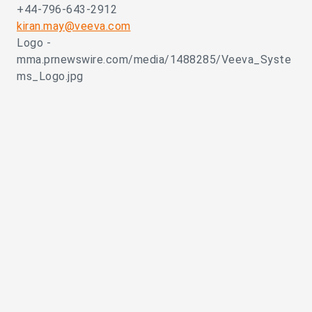
+44-796-643-2912
kiran.may@veeva.com
Logo -
mma.prnewswire.com/media/1488285/Veeva_Syste
ms_Logo.jpg