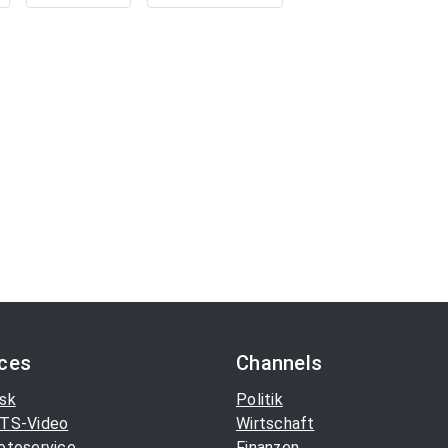
ices
Channels
sk
Politik
TS-Video
Wirtschaft
otoservice
Finanzen