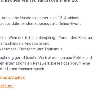
ichischen Wirtschaftsforum am 20.
h-Arabische Handelskammer zum 12. Arabisch-
 dieses Jahr pandemiebedingt als Online-Event
t in Wien richtet das diesjährige Forum den Blick auf
chäftschancen, Angebote und
vestment, Transport und Tourismus.
chrangiger offizielle VertreterInnen aus Politik und
em internationalen Netzwerk bietet das Forum eine
nd Informationsaustausch.
kd.in/eA6gjByZ
aef.html