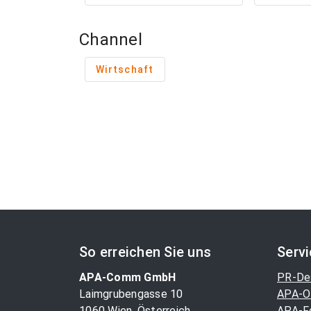
Channel
Wirtschaft
So erreichen Sie uns
Serv
APA-Comm GmbH
PR-De
Laimgrubengasse 10
APA-O
1060 Wien, Österreich
APA-F