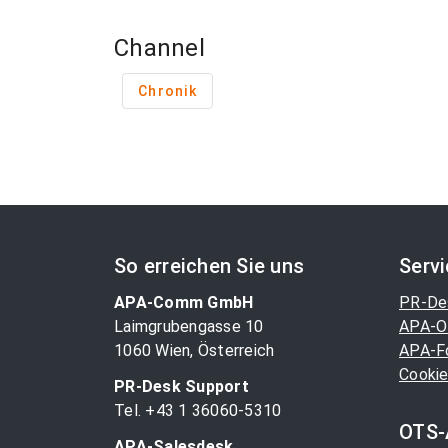
Channel
Chronik
So erreichen Sie uns
Serv
APA-Comm GmbH
PR-De
Laimgrubengasse 10
APA-O
1060 Wien, Österreich
APA-F
Cookie
PR-Desk Support
Tel. +43 1 36060-5310
OTS-
APA-Salesdesk