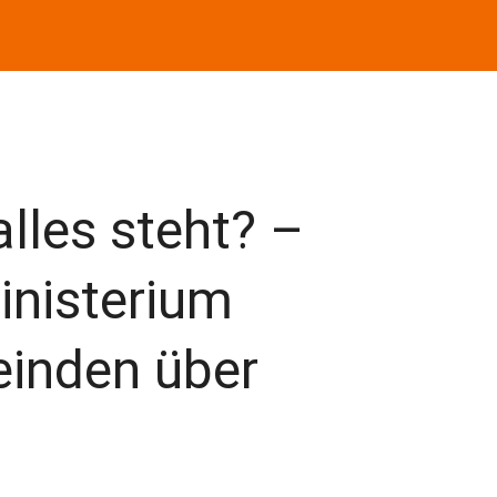
lles steht? –
inisterium
einden über