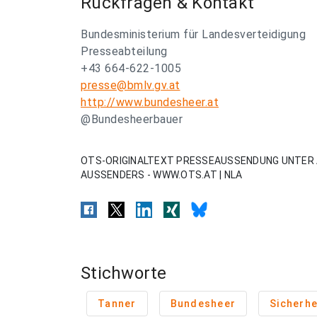
Rückfragen & Kontakt
Bundesministerium für Landesverteidigung
Presseabteilung
+43 664-622-1005
presse@bmlv.gv.at
http://www.bundesheer.at
@Bundesheerbauer
OTS-ORIGINALTEXT PRESSEAUSSENDUNG UNTER 
AUSSENDERS - WWW.OTS.AT | NLA
Stichworte
Tanner
Bundesheer
Sicherhe