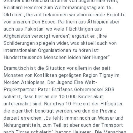
Gründer und Geschäftsführer von Jugend Eine Welt,
Reinhard Heiserer zum Welternährungstag am 16.
Oktober. „Derzeit bekommen wir alarmierende Berichte
von unseren Don Bosco-Partnern aus Äthiopien aber
auch aus Pakistan, wo viele Flüchtlingen aus
Afghanistan versorgt werden“, ergänzt er. „Ihre
Schilderungen spiegeln wider, was aktuell auch von
internationalen Organisationen zu hören ist:
Hunderttausende Menschen leiden hier Hunger.“
Dramatisch ist die Situation vor allem in der seit
Monaten von Konflikten geprägten Region Tigray im
Norden Äthiopiens. Der Jugend Eine Welt-
Projektpartner Pater Estifanos Gebremeskel SDB
schätzt, dass hier an die 100.000 Kinder akut
unterernährt sind. Nur etwa 10 Prozent der Hilfsgüter,
die eigentlich benötigt werden, würden die Provinz
derzeit erreichen. „Es fehlt immer noch an Wasser und
Nahrungsmitteln, zum Teil ist aber auch der Transport
nach Tigray schwierig“, betont Heiserer. „Die Menschen