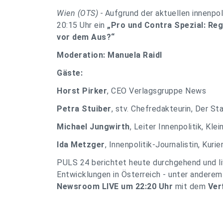
Wien (OTS) -
Aufgrund der aktuellen innenpol
20:15 Uhr ein
„Pro und Contra Spezial: Reg
vor dem Aus?“
Moderation:
Manuela Raidl
Gäste:
Horst Pirker
, CEO Verlagsgruppe News
Petra Stuiber
, stv. Chefredakteurin, Der St
Michael Jungwirth
, Leiter Innenpolitik, Kle
Ida Metzger
, Innenpolitik-Journalistin, Kurie
PULS 24 berichtet heute durchgehend und liv
Entwicklungen in Österreich - unter ander
Newsroom LIVE um 22:20 Uhr
mit dem
Ver