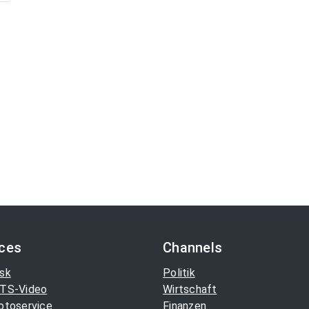
ices
Channels
sk
Politik
TS-Video
Wirtschaft
otoservice
Finanzen