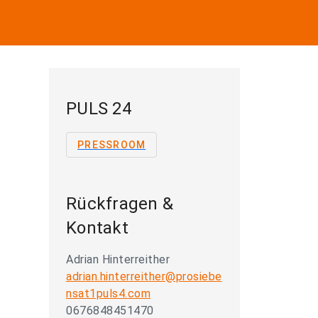
PULS 24
PRESSROOM
Rückfragen &
Kontakt
Adrian Hinterreither
adrian.hinterreither@prosiebe
nsat1puls4.com
0676848451470