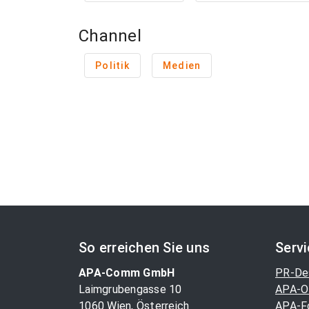
Channel
Politik
Medien
So erreichen Sie uns
Serv
APA-Comm GmbH
PR-De
Laimgrubengasse 10
APA-O
1060 Wien, Österreich
APA-F