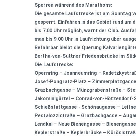
Sperren während des Marathons:
Die gesamte Laufstrecke ist am Sonntag vo
gesperrt. Einfahren in das Gebiet rund um 
bis 7.00 Uhr möglich, warnt der Club. Ausf
man bis 9.00 Uhr in Laufrichtung über aus
Befahrbar bleibt die Querung Kalvariengürt
Bertha-von-Suttner Friedensbrücke im Süd
Die Laufstrecke:
Opernring – Joanneumring – Radetzkystraß
Josef-Pongratz-Platz – Zimmerplatzgasse
Grazbachgasse – Münzgrabenstraße – Stey
Jakominigürtel – Conrad-von-Hötzendorf-St
Schießstattgasse - Schönaugasse – Leitn
Pestalozzistraße – Grazbachgasse – Augar
Lendkai – Neue Bienengasse – Bienengasse
Keplerstraße – Keplerbrücke – Körösistraß