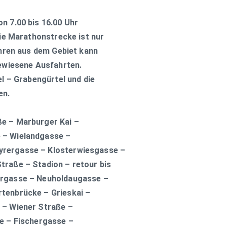
n 7.00 bis 16.00 Uhr
die Marathonstrecke ist nur
ahren aus dem Gebiet kann
gewiesene Ausfahrten.
el – Grabengürtel und die
en.
e – Marburger Kai –
 – Wielandgasse –
rergasse – Klosterwiesgasse –
raße – Stadion – retour bis
ergasse – Neuholdaugasse –
tenbrücke – Grieskai –
 – Wiener Straße –
e – Fischergasse –