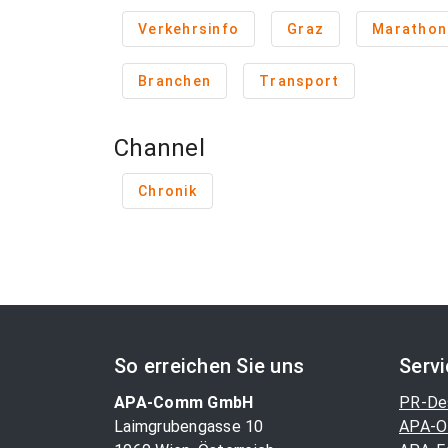
Verkehrsinfo
Graz
Marathon
Branchen
Transport
Channel
Chronik
So erreichen Sie uns
Serv
APA-Comm GmbH
PR-De
Laimgrubengasse 10
APA-O