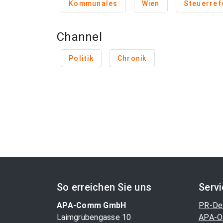
Kommunales
Wien
Steuerre
Channel
Politik
Chronik
So erreichen Sie uns
Serv
APA-Comm GmbH
PR-De
Laimgrubengasse 10
APA-O