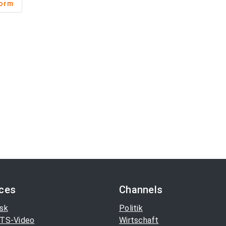
form
ices
Channels
sk
Politik
TS-Video
Wirtschaft