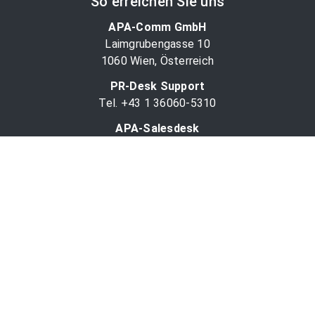
So erreichen Sie uns
APA-Comm GmbH
Laimgrubengasse 10
1060 Wien, Österreich
PR-Desk Support
Tel. +43 1 36060-5310
APA-Salesdesk
Tel. +43 1 36060-1234
comm@apa.at
Services
PR-Desk
APA-OTS-Video
APA-Fotoservice
Cookie-Präferenzen