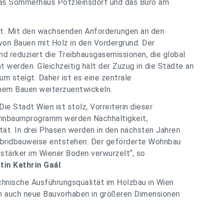
das Sommerhaus Pötzleinsdorf und das Büro am
adt. Mit den wachsenden Anforderungen an den
 von Bauen mit Holz in den Vordergrund: Der
 reduziert die Treibhausgasemissionen, die global
 werden. Gleichzeitig hält der Zuzug in die Städte an
m steigt. Daher ist es eine zentrale
chem Bauen weiterzuentwickeln.
ie Stadt Wien ist stolz, Vorreiterin dieser
Wohnbaumprogramm werden Nachhaltigkeit,
ät. In drei Phasen werden in den nächsten Jahren
ybridbauweise entstehen. Der geförderte Wohnbau
 stärker im Wiener Boden verwurzelt“
, so
in Kathrin Gaál
.
echnische Ausführungsqualität im Holzbau in Wien
en auch neue Bauvorhaben in größeren Dimensionen