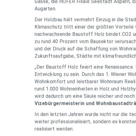
Gasse, die HOFER Filiale Seestadt Aspern, 
Augarten.
Der Holzbau hält vermehrt Einzug in die St
Klimaschutz tritt einer der größten Vorteile
nachwachsende Baustoff Holz bindet CO2 und
zu rund 40 Prozent vom Bausektor verursacht
und der Druck auf die Schaffung von Wohnrau
Zukunftsaufgabe, Städte mit klimafreundli
„Der Baustoff Holz feiert eine Renaissance. D
Entwicklung zu sein. Durch das 1. Wiener 
Wohnkomfort und leistbarer Wohnraum Realit
rund 1.000 Wohneinheiten in Holz und Holzh
wird dadurch um eine Säule reicher und noch
Vizebürgermeisterin und Wohnbaustadträt
In den letzten Jahren wurde nicht nur die t
weiter professionalisiert, sondern es konnt
realisiert werden.