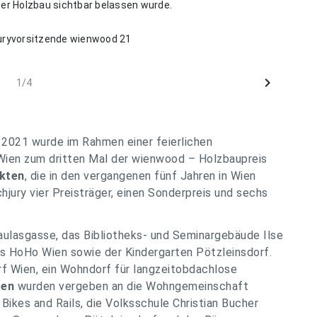
r Holzbau sichtbar belassen wurde.
Juryvorsitzende wienwood 21
chevron_right
1/4
2021 wurde im Rahmen einer feierlichen
Wien zum dritten Mal der wienwood – Holzbaupreis
ekten
, die in den vergangenen fünf Jahren in Wien
hjury vier Preisträger, einen Sonderpreis und sechs
ulasgasse, das Bibliotheks- und Seminargebäude Ilse
s HoHo Wien sowie der Kindergarten Pötzleinsdorf.
rf Wien, ein Wohndorf für langzeitobdachlose
gen
wurden vergeben an die Wohngemeinschaft
Bikes and Rails, die Volksschule Christian Bucher