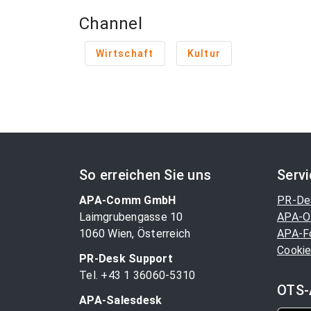
Channel
Wirtschaft
Kultur
So erreichen Sie uns
Serv
APA-Comm GmbH
PR-De
Laimgrubengasse 10
APA-O
1060 Wien, Österreich
APA-F
Cookie
PR-Desk Support
Tel. +43 1 36060-5310
OTS-
APA-Salesdesk