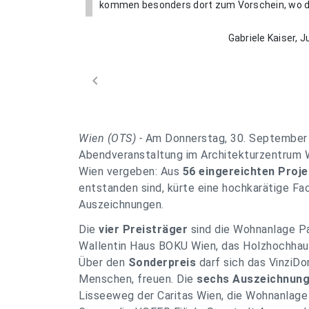
kommen besonders dort zum Vorschein, wo de
Gabriele Kaiser, 
chevron_left
Wien (OTS) -
Am Donnerstag, 30. September 
Abendveranstaltung im Architekturzentrum 
Wien vergeben: Aus
56 eingereichten Proj
entstanden sind, kürte eine hochkarätige Fac
Auszeichnungen.
Die
vier
Preisträger
sind die Wohnanlage Pa
Wallentin Haus BOKU Wien, das Holzhochhau
Über den
Sonderpreis
darf sich das VinziDo
Menschen, freuen. Die
sechs Auszeichnun
Lisseeweg der Caritas Wien, die Wohnanlage 