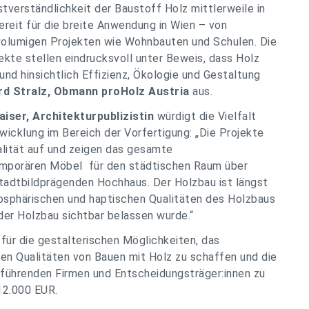
stverständlichkeit der Baustoff Holz mittlerweile in
ereit für die breite Anwendung in Wien – von
volumigen Projekten wie Wohnbauten und Schulen. Die
te stellen eindrucksvoll unter Beweis, dass Holz
und hinsichtlich Effizienz, Ökologie und Gestaltung
rd Stralz, Obmann proHolz Austria
aus.
iser, Architekturpublizistin
würdigt die Vielfalt
wicklung im Bereich der Vorfertigung:
„Die Projekte
lität auf und zeigen das gesamte
orären Möbel für den städtischen Raum über
adtbildprägenden Hochhaus. Der Holzbau ist längst
osphärischen und haptischen Qualitäten des Holzbaus
er Holzbau sichtbar belassen wurde.“
für die gestalterischen Möglichkeiten, das
en Qualitäten von Bauen mit Holz zu schaffen und die
usführenden Firmen und Entscheidungsträger:innen zu
12.000 EUR.