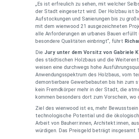
„Es ist erfreulich zu sehen, mit welcher Selb
der Stadt eingesetzt wird. Der Holzbau ist b
Aufstockungen und Sanierungen bis zu groß
mit dem wienwood 21 ausgezeichneten Projek
alle Anforderungen an urbanes Bauen erfüllt 
besondere Qualitäten einbringt“
, führt
Richa
Die
Jury unter dem Vorsitz von Gabriele Ka
des städtischen Holzbaus und die Weiterent
weisen eine durchwegs hohe Ausführungsqua
Anwendungsspektrum des Holzbaus, vom temp
demontierbare Gewerbebauten bis hin zum st
kein Fremdkörper mehr in der Stadt, die atm
kommen besonders dort zum Vorschein, wo d
Ziel des wienwood ist es, mehr Bewusstsein 
technologische Potential und die ökologisch
Arbeit von Bauherr:innen, Architekt:innen, a
würdigen. Das Preisgeld beträgt insgesamt 