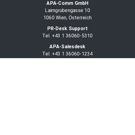
APA-Comm GmbH
Laimgrubengasse 10
1060 Wien, Österreich
PR-Desk Support
Tel. +43 1 36060-5310
APA-Salesdesk
Tel. +43 1 36060-1234
comm@apa.at
Services
PR-Desk
APA-OTS-Video
APA-Fotoservice
Cookie-Präferenzen
OTS-App