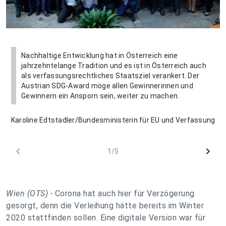
Nachhaltige Entwicklung hat in Österreich eine
jahrzehntelange Tradition und es ist in Österreich auch
als verfassungsrechtliches Staatsziel verankert. Der
Austrian SDG-Award möge allen Gewinnerinnen und
Gewinnern ein Ansporn sein, weiter zu machen.
Karoline Edtstadler/Bundesministerin für EU und Verfassung
chevron_left
chevron_right
1/5
Wien (OTS) -
Corona hat auch hier für Verzögerung
gesorgt, denn die Verleihung hätte bereits im Winter
2020 stattfinden sollen. Eine digitale Version war für