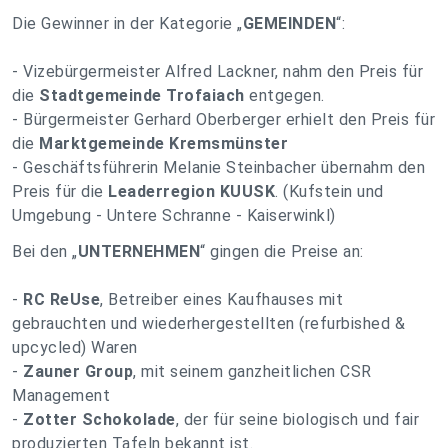
Die Gewinner in der Kategorie „
GEMEINDEN
“:
- Vizebürgermeister Alfred Lackner, nahm den Preis für
die
Stadtgemeinde Trofaiach
entgegen.
- Bürgermeister Gerhard Oberberger erhielt den Preis für
die
Marktgemeinde Kremsmünster
- Geschäftsführerin Melanie Steinbacher übernahm den
Preis für die
Leaderregion KUUSK
. (Kufstein und
Umgebung - Untere Schranne - Kaiserwinkl)
Bei den „
UNTERNEHMEN
“ gingen die Preise an:
-
RC ReUse
, Betreiber eines Kaufhauses mit
gebrauchten und wiederhergestellten (refurbished &
upcycled) Waren
-
Zauner Group
, mit seinem ganzheitlichen CSR
Management
-
Zotter Schokolade
, der für seine biologisch und fair
produzierten Tafeln bekannt ist.