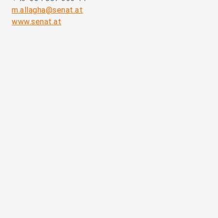
m.allagha@senat.at
www.senat.at