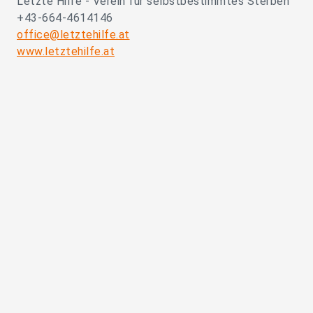
Letzte Hilfe - Verein für selbstbestimmtes Sterben
+43-664-4614146
office@letztehilfe.at
www.letztehilfe.at