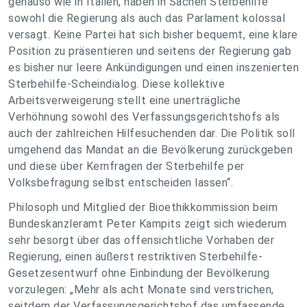
genauso wie in Italien, haben in Sachen Sterbehilfe
sowohl die Regierung als auch das Parlament kolossal
versagt. Keine Partei hat sich bisher bequemt, eine klare
Position zu präsentieren und seitens der Regierung gab
es bisher nur leere Ankündigungen und einen inszenierten
Sterbehilfe-Scheindialog. Diese kollektive
Arbeitsverweigerung stellt eine unerträgliche
Verhöhnung sowohl des Verfassungsgerichtshofs als
auch der zahlreichen Hilfesuchenden dar. Die Politik soll
umgehend das Mandat an die Bevölkerung zurückgeben
und diese über Kernfragen der Sterbehilfe per
Volksbefragung selbst entscheiden lassen“.
Philosoph und Mitglied der Bioethikkommission beim
Bundeskanzleramt Peter Kampits zeigt sich wiederum
sehr besorgt über das offensichtliche Vorhaben der
Regierung, einen äußerst restriktiven Sterbehilfe-
Gesetzesentwurf ohne Einbindung der Bevölkerung
vorzulegen: „Mehr als acht Monate sind verstrichen,
seitdem der Verfassungsgerichtshof das umfassende