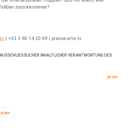
 der internationalen Truppen? Und vor allem, was
 Taliban zurückkommen?
tv
| +33 3 90 14 20 09 | presse.arte.tv
AUSSCHLIESSLICHER INHALTLICHER VERANTWORTUNG DES
print
dien