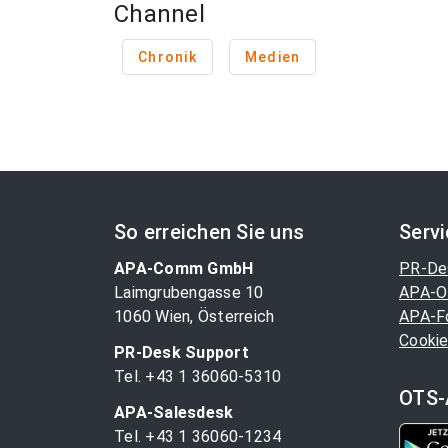
Channel
Chronik
Medien
So erreichen Sie uns
Serv
APA-Comm GmbH
PR-De
Laimgrubengasse 10
APA-O
1060 Wien, Österreich
APA-F
Cookie
PR-Desk Support
Tel. +43 1 36060-5310
OTS-
APA-Salesdesk
Tel. +43 1 36060-1234