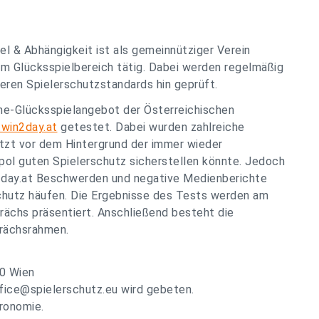
el & Abhängigkeit ist als gemeinnütziger Verein
im Glücksspielbereich tätig. Dabei werden regelmäßig
eren Spielerschutzstandards hin geprüft.
ine-Glücksspielangebot der Österreichischen
win2day.at
getestet. Dabei wurden zahlreiche
etzt vor dem Hintergrund der immer wieder
pol guten Spielerschutz sicherstellen könnte. Jedoch
n2day.at Beschwerden und negative Medienberichte
chutz häufen. Die Ergebnisse des Tests werden am
ächs präsentiert. Anschließend besteht die
prächsrahmen.
10 Wien
fice@spielerschutz.eu
wird gebeten.
tronomie.