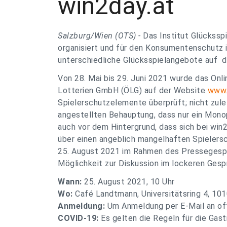
win2day.at
Salzburg/Wien (OTS) -
Das Institut Glücksspi
organisiert und für den Konsumentenschutz 
unterschiedliche Glücksspielangebote auf d
Von 28. Mai bis 29. Juni 2021 wurde das Onl
Lotterien GmbH (ÖLG) auf der Website
www.
Spielerschutzelemente überprüft; nicht zul
angestellten Behauptung, dass nur ein Mono
auch vor dem Hintergrund, dass sich bei wi
über einen angeblich mangelhaften Spielers
25. August 2021 im Rahmen des Pressegespr
Möglichkeit zur Diskussion im lockeren Ges
Wann:
25. August 2021, 10 Uhr
Wo:
Café Landtmann, Universitätsring 4, 10
Anmeldung:
Um Anmeldung per E-Mail an
of
COVID-19:
Es gelten die Regeln für die Gas