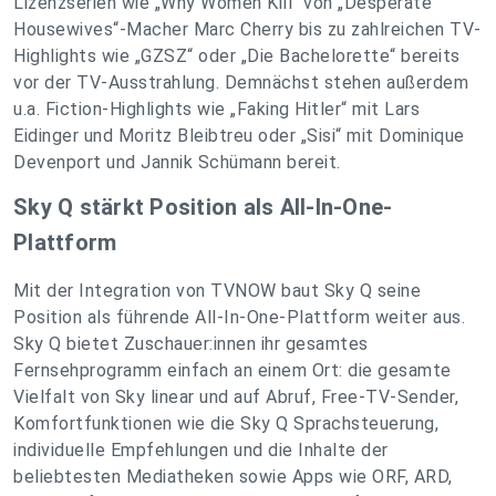
Lizenzserien wie „Why Women Kill“ von „Desperate
Housewives“-Macher Marc Cherry bis zu zahlreichen TV-
Highlights wie „GZSZ“ oder „Die Bachelorette“ bereits
vor der TV-Ausstrahlung. Demnächst stehen außerdem
u.a. Fiction-Highlights wie „Faking Hitler“ mit Lars
Eidinger und Moritz Bleibtreu oder „Sisi“ mit Dominique
Devenport und Jannik Schümann bereit.
Sky Q stärkt Position als All-In-One-
Plattform
Mit der Integration von TVNOW baut Sky Q seine
Position als führende All-In-One-Plattform weiter aus.
Sky Q bietet Zuschauer:innen ihr gesamtes
Fernsehprogramm einfach an einem Ort: die gesamte
Vielfalt von Sky linear und auf Abruf, Free-TV-Sender,
Komfortfunktionen wie die Sky Q Sprachsteuerung,
individuelle Empfehlungen und die Inhalte der
beliebtesten Mediatheken sowie Apps wie ORF, ARD,