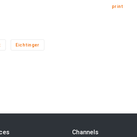
print
t
Eichtinger
ices
Channels