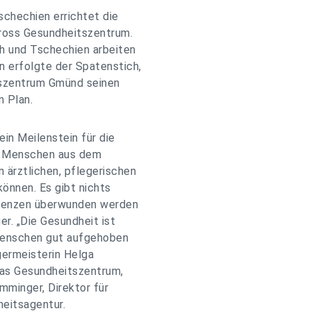
schechien errichtet die
ross Gesundheitszentrum.
h und Tschechien arbeiten
n erfolgte der Spatenstich,
tszentrum Gmünd seinen
m Plan.
in Meilenstein für die
en Menschen aus dem
 ärztlichen, pflegerischen
können. Es gibt nichts
Grenzen überwunden werden
er. „Die Gesundheit ist
Menschen gut aufgehoben
germeisterin Helga
 das Gesundheitszentrum,
amminger, Direktor für
eitsagentur.