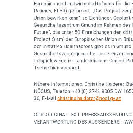
Europäischen Landwirtschaftsfonds für die 
Raumes, ELER) gefördert. „Das Projekt zeigt
Union bewirken kann“, so Eichtinger. Geplan
Gesundheitszentrum Gmünd im Rahmen des P
Future“, das unter 50 Einreichungen den drit
Project Slam“ der Europäischen Union in Brüs
der Initiative Healthacross gibt es in Gmünd
Gesundheitsversorgung über die Grenzen hi
beispielsweise im Landesklinikum Gmünd Pat
Tschechien versorgt.
Nähere Informationen: Christine Haiderer, Ba
NÖGUS, Telefon +43 (0) 2742 9005 DW 16536
36, E-Mail
christine.haiderer@noel.gv.at
.
OTS-ORIGINALTEXT PRESSEAUSSENDUNG 
VERANTWORTUNG DES AUSSENDERS - WWW