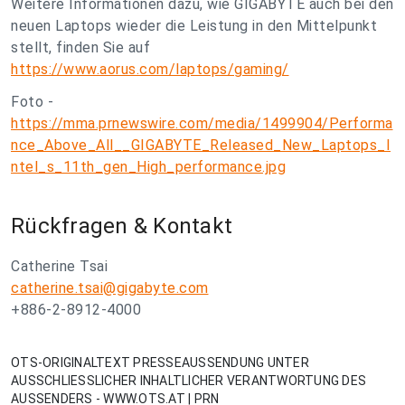
Weitere Informationen dazu, wie GIGABYTE auch bei den
neuen Laptops wieder die Leistung in den Mittelpunkt
stellt, finden Sie auf
https://www.aorus.com/laptops/gaming/
Foto -
https://mma.prnewswire.com/media/1499904/Performa
nce_Above_All__GIGABYTE_Released_New_Laptops_I
ntel_s_11th_gen_High_performance.jpg
Rückfragen & Kontakt
Catherine Tsai
catherine.tsai@gigabyte.com
+886-2-8912-4000
OTS-ORIGINALTEXT PRESSEAUSSENDUNG UNTER
AUSSCHLIESSLICHER INHALTLICHER VERANTWORTUNG DES
AUSSENDERS - WWW.OTS.AT | PRN