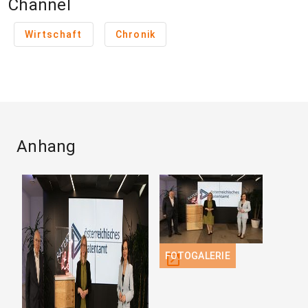
Channel
Wirtschaft
Chronik
Anhang
FOTOGALERIE
open_in_new