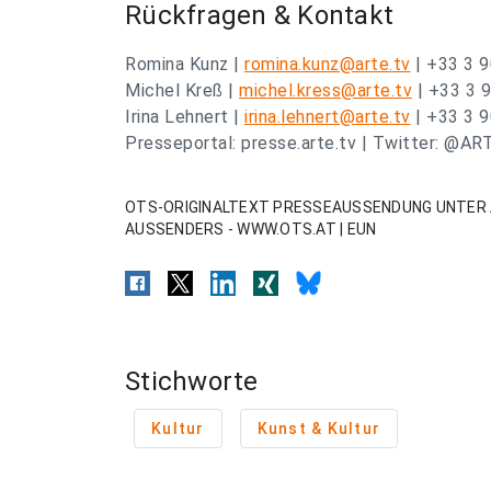
Rückfragen & Kontakt
Romina Kunz |
romina.kunz@arte.tv
| +33 3 9
Michel Kreß |
michel.kress@arte.tv
| +33 3 9
Irina Lehnert |
irina.lehnert@arte.tv
| +33 3 9
Presseportal: presse.arte.tv | Twitter: @A
OTS-ORIGINALTEXT PRESSEAUSSENDUNG UNTER 
AUSSENDERS - WWW.OTS.AT | EUN
Stichworte
Kultur
Kunst & Kultur