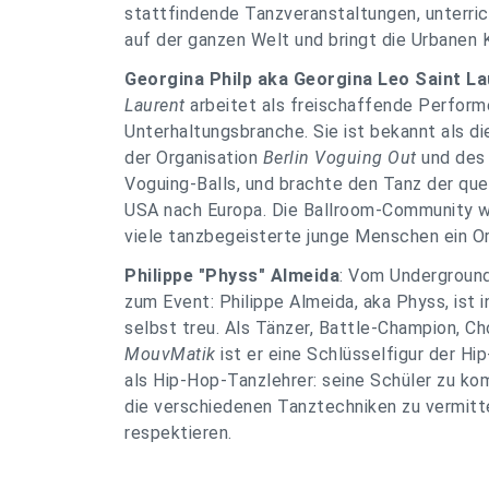
stattfindende Tanzveranstaltungen, unterric
auf der ganzen Welt und bringt die Urbanen K
Georgina Philp aka Georgina Leo Saint La
Laurent
arbeitet als freischaffende Performe
Unterhaltungsbranche. Sie ist bekannt als di
der Organisation
Berlin Voguing Out
und de
Voguing-Balls, und brachte den Tanz der que
USA nach Europa. Die Ballroom-Community wäc
viele tanzbegeisterte junge Menschen ein O
Philippe "Physs" Almeida
: Vom Underground
zum Event: Philippe Almeida, aka Physs, ist i
selbst treu. Als Tänzer, Battle-Champion, C
MouvMatik
ist er eine Schlüsselfigur der Hi
als Hip-Hop-Tanzlehrer: seine Schüler zu ko
die verschiedenen Tanztechniken zu vermitte
respektieren.