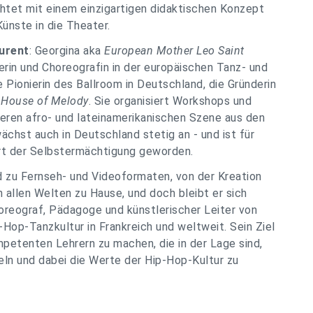
htet mit einem einzigartigen didaktischen Konzept
ünste in die Theater.
urent
: Georgina aka
European Mother Leo Saint
rin und Choreografin in der europäischen Tanz- und
e Pionierin des Ballroom in Deutschland, die Gründerin
s
House of Melody
. Sie organisiert Workshops und
eren afro- und lateinamerikanischen Szene aus den
hst auch in Deutschland stetig an - und ist für
rt der Selbstermächtigung geworden.
 zu Fernseh- und Videoformaten, von der Kreation
n allen Welten zu Hause, und doch bleibt er sich
horeograf, Pädagoge und künstlerischer Leiter von
p-Hop-Tanzkultur in Frankreich und weltweit. Sein Ziel
mpetenten Lehrern zu machen, die in der Lage sind,
ln und dabei die Werte der Hip-Hop-Kultur zu