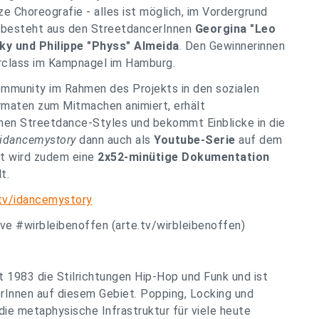
ze Choreografie - alles ist möglich, im Vordergrund
y besteht aus den StreetdancerInnen
Georgina "Leo
zky und Philippe "Physs" Almeida
. Den Gewinnerinnen
rclass im Kampnagel im Hamburg.
munity im Rahmen des Projekts in den sozialen
rmaten zum Mitmachen animiert, erhält
nen Streetdance-Styles und bekommt Einblicke in die
idancemystory
dann auch als
Youtube-Serie
auf dem
st wird zudem eine
2x52-minütige Dokumentation
t.
.tv/idancemystory
ive #wirbleibenoffen (arte.tv/wirbleibenoffen)
eit 1983 die Stilrichtungen Hip-Hop und Funk und ist
erInnen auf diesem Gebiet. Popping, Locking und
die metaphysische Infrastruktur für viele heute