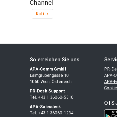
Channel
Kultur
So erreichen Sie uns
Serv
APA-Comm GmbH
PR-De
Laimgrubengasse 10
APA-O
1060 Wien, Österreich
APA-F
Cookie
PR-Desk Support
Tel. +43 1 36060-5310
OTS-
APA-Salesdesk
Tel. +43 1 36060-1234