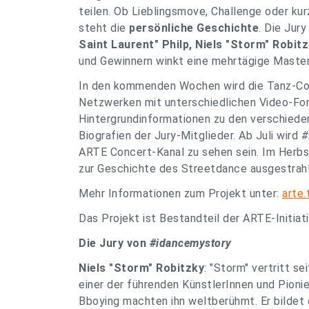
teilen. Ob Lieblingsmove, Challenge oder kur
steht die
persönliche Geschichte
. Die Jur
Saint Laurent" Philp, Niels "Storm" Robit
und Gewinnern winkt eine mehrtägige Maste
In den kommenden Wochen wird die Tanz-Com
Netzwerken mit unterschiedlichen Video-Fo
Hintergrundinformationen zu den verschiede
Biografien der Jury-Mitglieder. Ab Juli wird
#
ARTE Concert-Kanal zu sehen sein. Im Herb
zur Geschichte des Streetdance ausgestrahl
Mehr Informationen zum Projekt unter:
arte
Das Projekt ist Bestandteil der ARTE-Initiat
Die Jury von
#idancemystory
Niels "Storm" Robitzky
: "Storm" vertritt s
einer der führenden KünstlerInnen und Pioni
Bboying machten ihn weltberühmt. Er bildet 