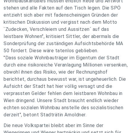
Wohnbauskandales müssen endlich Rede und Antwort
stehen und alle Fakten auf den Tisch legen. Die SPÖ
entzieht sich aber mit fadenscheinigen Gründen der
kritischen Diskussion und vergisst nach dem Motto
`Zudecken, Verschleiern und Aussitzen´ auf das
leistbare Wohnen", kritisiert Sittler, der abermals die
Sonderprüfung der zuständigen Aufsichtsbehörde MA
50 fordert. Diese wäre tatenlos geblieben.
"Dass soziale Wohnbauträger im Eigentum der Stadt
durch eine risikoreiche Veranlagung Millionen versenken,
obwohl ihnen das Risiko, wie der Rechnungshof
berichtet, durchaus bewusst war, ist ungeheuerlich. Die
Aufsicht der Stadt hat hier völlig versagt und die
verprassten Gelder fehlen dem leistbaren Wohnbau in
Wien dringend. Unsere Stadt braucht endlich wieder
echten sozialen Wohnbau anstelle des sozialistischen
derzeit", betont Stadträtin Arnoldner.
Die neue Volkspartei bleibt aber im Sinne der
Wienerinnen und Wiener hartnäckig und setzt sich für