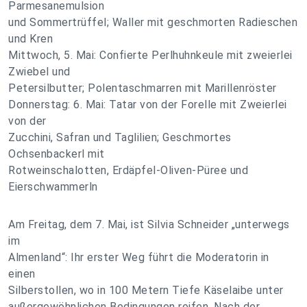
Parmesanemulsion
und Sommertrüffel; Waller mit geschmorten Radieschen
und Kren
Mittwoch, 5. Mai: Confierte Perlhuhnkeule mit zweierlei
Zwiebel und
Petersilbutter; Polentaschmarren mit Marillenröster
Donnerstag: 6. Mai: Tatar von der Forelle mit Zweierlei
von der
Zucchini, Safran und Taglilien; Geschmortes
Ochsenbackerl mit
Rotweinschalotten, Erdäpfel-Oliven-Püree und
Eierschwammerln
Am Freitag, dem 7. Mai, ist Silvia Schneider „unterwegs
im
Almenland“: Ihr erster Weg führt die Moderatorin in
einen
Silberstollen, wo in 100 Metern Tiefe Käselaibe unter
außergewöhnlichen Bedingungen reifen. Nach der