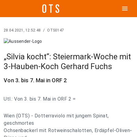
menu
28.04.2021, 12:52:48
/
OTS0147
„Silvia kocht“: Steiermark-Woche mit
3-Hauben-Koch Gerhard Fuchs
Von 3. bis 7. Mai in ORF 2
Utl.: Von 3. bis 7. Mai in ORF 2 =
Wien (OTS) - Dotterraviolo mit jungem Spinat,
geschmortes
Ochsenbackerl mit Rotweinschalotten, Erdäpfel-Oliven-