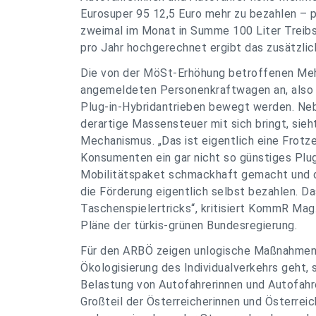
Eurosuper 95 12,5 Euro mehr zu bezahlen – 
zweimal im Monat in Summe 100 Liter Treibs
pro Jahr hochgerechnet ergibt das zusätzli
Die von der MöSt-Erhöhung betroffenen Mehrk
angemeldeten Personenkraftwagen an, also a
Plug-in-Hybridantrieben bewegt werden. Nebe
derartige Massensteuer mit sich bringt, sie
Mechanismus. „Das ist eigentlich eine Frotz
Konsumenten ein gar nicht so günstiges Plug
Mobilitätspaket schmackhaft gemacht und d
die Förderung eigentlich selbst bezahlen. Da
Taschenspielertricks“, kritisiert KommR Mag
Pläne der türkis-grünen Bundesregierung.
Für den ARBÖ zeigen unlogische Maßnahmen w
Ökologisierung des Individualverkehrs geht, s
Belastung von Autofahrerinnen und Autofahre
Großteil der Österreicherinnen und Österreic