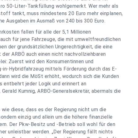
pro 50-Liter-Tankfüllung wohlgemerkt. Wer mehr als
toff tankt, muss mindestens 20 Euro mehr einplanen,
che Ausgaben im Ausmaß von 240 bis 300 Euro.
osten fallen für alle der 5,1 Millionen
uch für jene Fahrzeuge, die mit umweltfreundlichen
n der grundsätzlichen Ungerechtigkeit, die eine
ht der ARBÖ auch einen nicht nachvollziehbaren
elei: Zuerst wird den Konsumentinnen und
-in-Hybridfahrzeug mittels Förderung durch das E-
ann wird die MöSt erhöht, wodurch sich die Kunden
s entbehrt jeder Logik und erinnert an
. Gerald Kumnig, ARBÖ-Generalsekretär, abermals die
ie diese, dass es der Regierung nicht um die
ondern einzig und allein um die höhere finanzielle
rn. Der Pkw-Besitz und -Betrieb soll wohl für den
her unleistbar werden. „Der Regierung fällt nichts