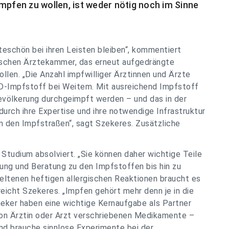
mpfen zu wollen, ist weder nötig noch im Sinne
eschön bei ihren Leisten bleiben“, kommentiert
ischen Ärztekammer, das erneut aufgedrängte
en. „Die Anzahl impfwilliger Ärztinnen und Ärzte
-Impfstoff bei Weitem. Mit ausreichend Impfstoff
 Bevölkerung durchgeimpft werden – und das in der
 durch ihre Expertise und ihre notwendige Infrastruktur
n den Impfstraßen“, sagt Szekeres. Zusätzliche
tudium absolviert. „Sie können daher wichtige Teile
rung und Beratung zu den Impfstoffen bis hin zu
eltenen heftigen allergischen Reaktionen braucht es
treicht Szekeres. „Impfen gehört mehr denn je in die
eker haben eine wichtige Kernaufgabe als Partner
von Ärztin oder Arzt verschriebenen Medikamente –
and brauche sinnlose Experimente bei der