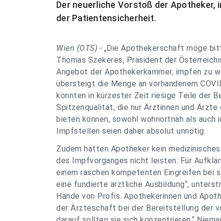
Der neuerliche Vorstoß der Apotheker, i
der Patientensicherheit.
Wien (OTS) -
„Die Apothekerschaft möge bitt
Thomas Szekeres, Präsident der Österreich
Angebot der Apothekerkammer, impfen zu woll
übersteigt die Menge an vorhandenem COVID
könnten in kürzester Zeit riesige Teile der
Spitzenqualität, die nur Ärztinnen und Ärzte
bieten können, sowohl wohnortnah als auch i
Impfstellen seien daher absolut unnötig.
Zudem hätten Apotheker kein medizinisches S
des Impfvorganges nicht leisten: Für Aufklä
einem raschen kompetenten Eingreifen bei s
eine fundierte ärztliche Ausbildung“, unters
Hände von Profis. Apothekerinnen und Apoth
der Ärzteschaft bei der Bereitstellung der 
darauf sollten sie sich konzentrieren.“ Niem