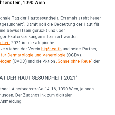
chtenstein, 1090 Wien
ationale Tag der Hautgesundheit. Erstmals steht heuer
esundheit“. Damit soll die Bedeutung der Haut für
ine Bewusstsein gerückt und über
figer Hauterkrankungen informiert werden.
dheit
2021 ist die atopische
tive stehen der Verein
big5health
und seine Partner,
 für Dermatologie und Venerologie
(ÖGDV),
ologen
(BVÖD) und die Aktion
„Sonne ohne Reue“
der
NAT DER HAUTGESUNDHEIT 2021“
estsaal, Alserbachstraße 14-16, 1090 Wien, je nach
ngen. Der Zugangslink zum digitalen
r Anmeldung.