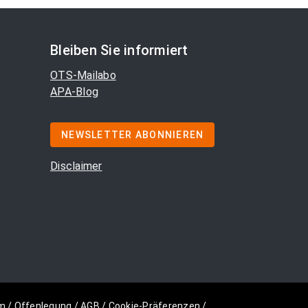
Bleiben Sie informiert
OTS-Mailabo
APA-Blog
NEWSLETTER ABONNIEREN
Disclaimer
m
/
Offenlegung
/
AGB
/
Cookie-Präferenzen
/