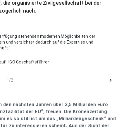
die organisierte Zivilgesellschaft bei der
zögerlich nach.
 Verfügung stehenden modernen Möglichkeiten der
 ein und verzichtet dadurch auf die Expertise und
haft."
eufl, IGO Geschäftsführer
chevron_right
1/2
in den nächsten Jahren über 3,5 Milliarden Euro
zfazilität der EU“, freuen. Die Kronenzeitung
um es so still ist um das „Milliardengeschenk“ und
ür zu interessieren scheint. Aus der Sicht der