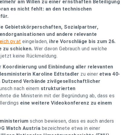
vielmehr am Willen zu einer ernsthaften Beteiligung
an es nicht fehlt: an den technischen
für.
le Gebietskörperschaften, Sozialpartner,
gendorganisationen und andere relevante
eich.gv.at
eingeladen,
ihre Vorschläge bis zum 26.
 zu schicken.
Wer davon Gebrauch und welche
 jetzt keine Rückmeldung.
er
Koordinierung und Einbindung aller relevanten
esministerin Karoline Edtstadler
zu einer
etwa 40-
n Dutzend Verbände zivilgesellschaftlicher
Wunsch nach einem
strukturierten
hnte die Ministerin mit der Begründung ab, dass es
llerdings
eine weitere Videokonferenz zu einem
ministerium
schon bewiesen, dass es auch anders
G Watch Austria
bezeichnete etwa in einer