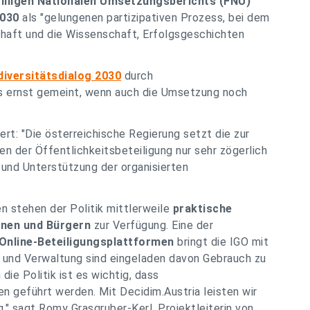
willigen Nationalen Umsetzungsberichts (FNU)
2030
als "gelungenen partizipativen Prozess, bei dem
schaft und die Wissenschaft, Erfolgsgeschichten
diversitätsdialog 2030
durch
s ernst gemeint, wenn auch die Umsetzung noch
rt: "
Die österreichische Regierung setzt die zur
 der Öffentlichkeitsbeteiligung nur sehr zögerlich
 und Unterstützung der organisierten
en stehen der Politik mittlerweile
praktische
nnen und Bürgern
zur Verfügung. Eine der
Online-Beteiligungsplattformen
bringt die IGO mit
 und Verwaltung sind eingeladen davon Gebrauch zu
die Politik ist es wichtig, dass
 geführt werden. Mit Decidim.Austria leisten wir
."
sagt Romy Grasgruber-Kerl, Projektleiterin von