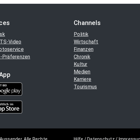
ices
Channels
sk
Politik
TS-Video
Wirtschaft
otoservice
Finanzen
-Präferenzen
Chronik
Kultur
Medien
App
Karriere
Tourismus
Aussender. Alle Rechte
Hilfe
/
Datenschutz
/
Impressu