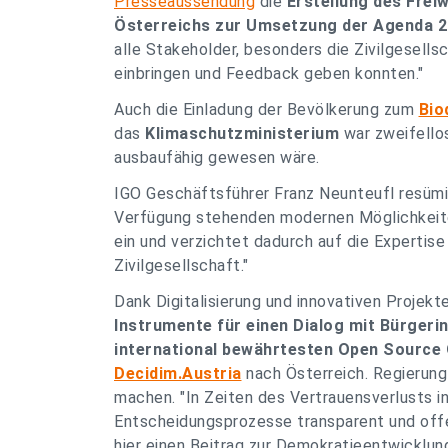
Presseaussendung
die
Erstellung des Frei
Österreichs zur Umsetzung der Agenda 
alle Stakeholder, besonders die Zivilgesell
einbringen und Feedback geben konnten."
Auch die Einladung der Bevölkerung zum
Bio
das
Klimaschutzministerium
war zweifello
ausbaufähig gewesen wäre.
IGO Geschäftsführer Franz Neunteufl resümie
Verfügung stehenden modernen Möglichkeiten
ein und verzichtet dadurch auf die Expertise
Zivilgesellschaft."
Dank Digitalisierung und innovativen Projekt
Instrumente für einen Dialog mit Bürgeri
international bewährtesten Open Source 
Decidim.Austria
nach Österreich. Regierung
machen. "
In Zeiten des Vertrauensverlusts in 
Entscheidungsprozesse transparent und offen
hier einen Beitrag zur Demokratieentwicklung