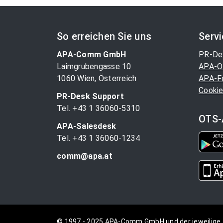
So erreichen Sie uns
Serv
APA-Comm GmbH
PR-De
Laimgrubengasse 10
APA-O
1060 Wien, Österreich
APA-F
Cookie
PR-Desk Support
Tel. +43 1 36060-5310
OTS-
APA-Salesdesk
Tel. +43 1 36060-1234
comm@apa.at
© 1997 - 2025 APA-Comm GmbH und der jeweilige 