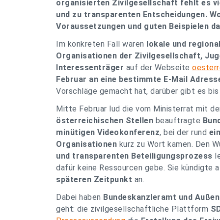
organisierten Zivilgesellschaft fehlt es 
und zu transparenten Entscheidungen. Wor
Voraussetzungen und guten Beispielen da
Im konkreten Fall waren
lokale und regiona
Organisationen der Zivilgesellschaft, Ju
Interessenträger
auf der Webseite
oesterr
Februar an eine bestimmte E-Mail Adresse
Vorschläge gemacht hat, darüber gibt es bis
Mitte Februar lud die vom Ministerrat mit d
österreichischen Stellen
beauftragte
Bund
minütigen Videokonferenz
, bei der rund
ei
Organisationen
kurz zu Wort kamen. Den 
und transparenten Beteiligungsprozess
le
dafür keine Ressourcen gebe. Sie kündigte a
späteren Zeitpunkt
an.
Dabei haben
Bundeskanzleramt und Außen
geht: die zivilgesellschaftliche Plattform
SD