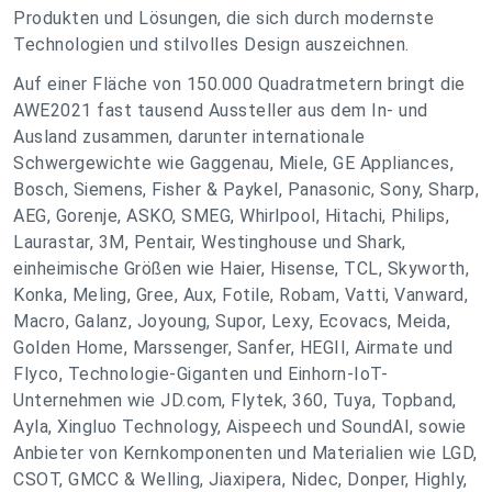
Produkten und Lösungen, die sich durch modernste
Technologien und stilvolles Design auszeichnen.
Auf einer Fläche von 150.000 Quadratmetern bringt die
AWE2021 fast tausend Aussteller aus dem In- und
Ausland zusammen, darunter internationale
Schwergewichte wie Gaggenau, Miele, GE Appliances,
Bosch, Siemens, Fisher & Paykel, Panasonic, Sony, Sharp,
AEG, Gorenje, ASKO, SMEG, Whirlpool, Hitachi, Philips,
Laurastar, 3M, Pentair, Westinghouse und Shark,
einheimische Größen wie Haier, Hisense, TCL, Skyworth,
Konka, Meling, Gree, Aux, Fotile, Robam, Vatti, Vanward,
Macro, Galanz, Joyoung, Supor, Lexy, Ecovacs, Meida,
Golden Home, Marssenger, Sanfer, HEGII, Airmate und
Flyco, Technologie-Giganten und Einhorn-IoT-
Unternehmen wie JD.com, Flytek, 360, Tuya, Topband,
Ayla, Xingluo Technology, Aispeech und SoundAI, sowie
Anbieter von Kernkomponenten und Materialien wie LGD,
CSOT, GMCC & Welling, Jiaxipera, Nidec, Donper, Highly,