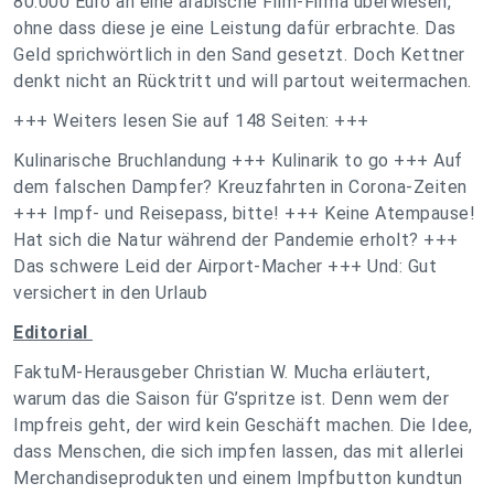
80.000 Euro an eine arabische Film-Firma überwiesen,
ohne dass diese je eine Leistung dafür erbrachte. Das
Geld sprichwörtlich in den Sand gesetzt. Doch Kettner
denkt nicht an Rücktritt und will partout weitermachen.
+++ Weiters lesen Sie auf 148 Seiten: +++
Kulinarische Bruchlandung +++ Kulinarik to go +++ Auf
dem falschen Dampfer? Kreuzfahrten in Corona-Zeiten
+++ Impf- und Reisepass, bitte! +++ Keine Atempause!
Hat sich die Natur während der Pandemie erholt? +++
Das schwere Leid der Airport-Macher +++ Und: Gut
versichert in den Urlaub
Editorial
FaktuM-Herausgeber Christian W. Mucha erläutert,
warum das die Saison für G’spritze ist. Denn wem der
Impfreis geht, der wird kein Geschäft machen. Die Idee,
dass Menschen, die sich impfen lassen, das mit allerlei
Merchandiseprodukten und einem Impfbutton kundtun